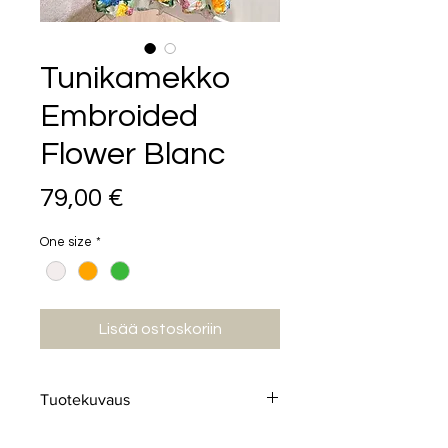
Tunikamekko
Embroided
Flower Blanc
Hinta
79,00 €
One size
*
Lisää ostoskoriin
Tuotekuvaus
Ihanat värit omaava kukkakuvioitu