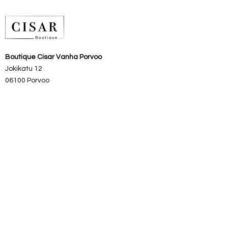
tunikamekko, jossa 3/4 frillahihat
sekä frillahelma. Pienet kaulukset ja
edessä napitus lantiolle asti. One size
koko, joka sopii parhaiten S-L
kokoiselle.
Boutique Cisar Vanha Porvoo
Rinnanympärys 106 cm ja pituus
Jokikatu 12
88 cm.
06100 Porvoo
Pesu: Konepesu 30-asteessa (lyhyt
pesuohjelma).
Boutique Cisar Sysmä
Valmistusmaa Italia
Vanha Meijeri/
Sysmäntie 16
Avoinna touko- syyskuu
0400727565
Vanhan Porvoon putiikin aukiolo:
ma-pe
11–17
la 11–16
su 12 - 16