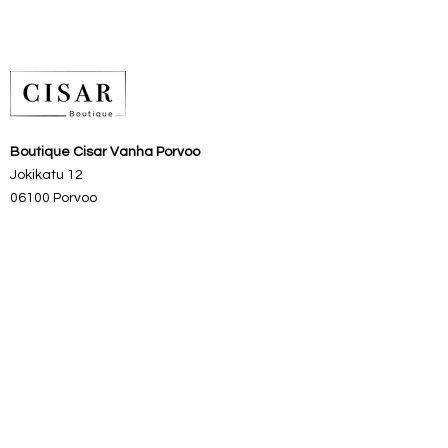
Nämä housut joustavat ja ovat todella
miellyttävät pitää! Housuissa on
etutaskut ja ne kiristetään vyötäröllä
olevan nauhan avulla. One size koko,
joka sopii S-L kokoiselle.
Boutique Cisar Vanha Porvoo
Materiaalit: 95% puuvilla, 5% elastaani.
Jokikatu 12
Pesu: Konepesu nurinpäin 30-
asteessa.
06100 Porvoo
Valmistusmaa Italia
Boutique Cisar Sysmä
Vanha Meijeri/
Sysmäntie 16
Avoinna touko- syyskuu
0400727565
Vanhan Porvoon putiikin aukiolo:
ma-pe
11–17