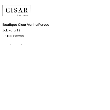
rypytetty kuminauhavyötärö
sekä alushame. Helppo yhdistellä eri
tyyleihin. One size koko, mikä
parhaimmillaan S-L.
Boutique Cisar Vanha Porvoo
Pituus 87 cm ja alushameen pituus
Jokikatu 12
70 cm. Vyötärön leveys venytettynä
94 cm.
06100 Porvoo
Materiaalit: 100% polyester.
Boutique Cisar Sysmä
Pesu: Käsinpesu.
Vanha Meijeri/
Sysmäntie 16
Avoinna touko- syyskuu
0400727565
Vanhan Porvoon putiikin aukiolo:
ma-pe
11–17
la 11–16
su 12 - 16