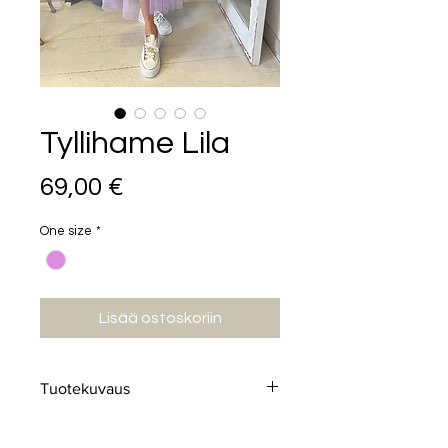
Tyllihame Lila
Hinta
69,00 €
One size
*
Lisää ostoskoriin
Tuotekuvaus
Ihana lilan värinen tyllihame.
Hameessa satiininen joustava ja